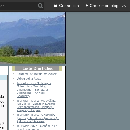
Connexion
+
Créer mon blog
Liste D'articles
Baptême de l'air de ma classe !
Vol du soir à Aoste
Tour Alpin, jour 3 : Prague
(Tchéquie) - Straubing
(Allemagne) - Konstanz
(Allemagne) - Annecy -
Chambéry
rée
Tour Alpin, jour 2 : Ajdovščina
peu
(Slovénie) - Varazdin (Croatie) -
oix
Fertőszentmiklós (Hongrie) -
Prague (Tchéquie)
Tour Alpin, jour 1 : Chambéry
(France) - Innsbruck (Autriche) -
Ajdovščina (Slovénie)
à 2
Tour Alpin 2025 - Genèse d'un
mal
périple pas prévu...