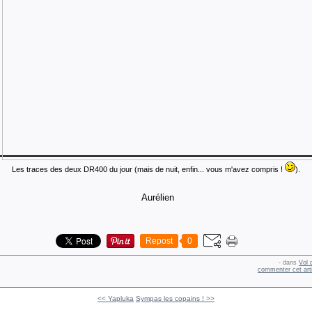
Les traces des deux DR400 du jour (mais de nuit, enfin... vous m'avez compris !
).
Aurélien
Repost
0
-
dans
Vol 
commenter cet art
<< Yapluka
Sympas les copains ! >>