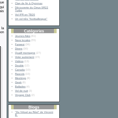
que
Clap de fin à Oyonnax
qui
Découverte du Cirrus SR22
ais
Turbo
Vol IFR en TB20
Un vol très "footballesque"
 la
Catégories
bon
Jeunes Ailes
(61)
Navs locales
(55)
Farwest
(36)
Divers
(30)
Qualif montagne
(27)
Voler autrement
(15)
Vidéos
(13)
Double
(12)
Canada
(10)
Rascols
(10)
Meetings
(8)
Geek
(6)
Ballades
(4)
Vol de nuit
(3)
Voyage Club
(2)
Blogs
"Du Virtuel au Réel" de Vincent
B.