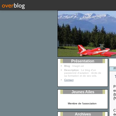
Présentation
Blog
: Imagin-air
20
Description
: Le blog d'un
passionné d'aviation : récits de
sa formation et de ses vols.
Contact
P
e
Jeunes Ailes
(
(
Membre de l'association
C
Archives
é