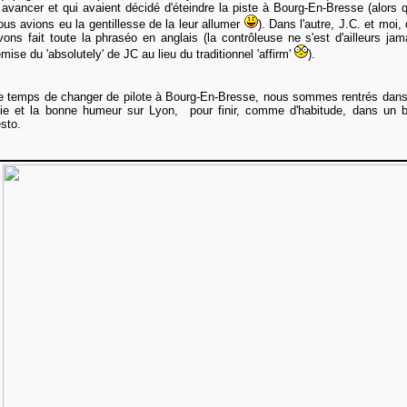
 avancer et qui avaient décidé d'éteindre la piste à Bourg-En-Bresse (alors 
ous avions eu la gentillesse de la leur allumer
). Dans l'autre, J.C. et moi, 
vons fait toute la phraséo en anglais (la contrôleuse ne s'est d'ailleurs jam
emise du 'absolutely' de JC au lieu du traditionnel 'affirm'
).
e temps de changer de pilote à Bourg-En-Bresse, nous sommes rentrés dans
oie et la bonne humeur sur Lyon, pour finir, comme d'habitude, dans un 
esto.