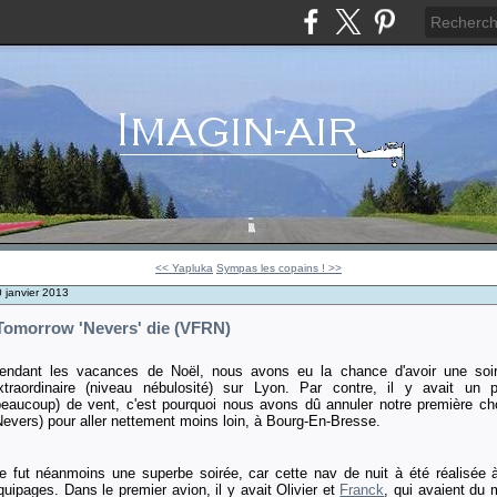
<< Yapluka
Sympas les copains ! >>
 janvier 2013
Tomorrow 'Nevers' die (VFRN)
endant les vacances de Noël, nous avons eu la chance d'avoir une soi
xtraordinaire (niveau nébulosité) sur Lyon. Par contre, il y avait un 
beaucoup) de vent, c'est pourquoi nous avons dû annuler notre première ch
Nevers) pour aller nettement moins loin, à Bourg-En-Bresse.
e fut néanmoins une superbe soirée, car cette nav de nuit à été réalisée 
quipages. Dans le premier avion, il y avait Olivier et
Franck
, qui avaient du 