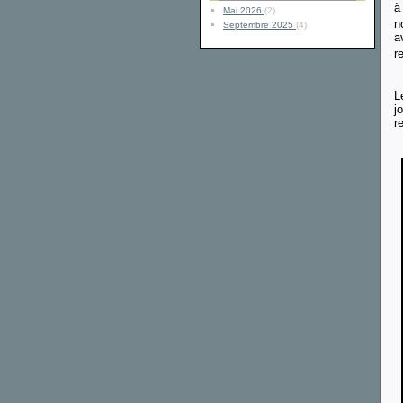
à
Mai 2026
(2)
n
Septembre 2025
(4)
a
r
L
j
r