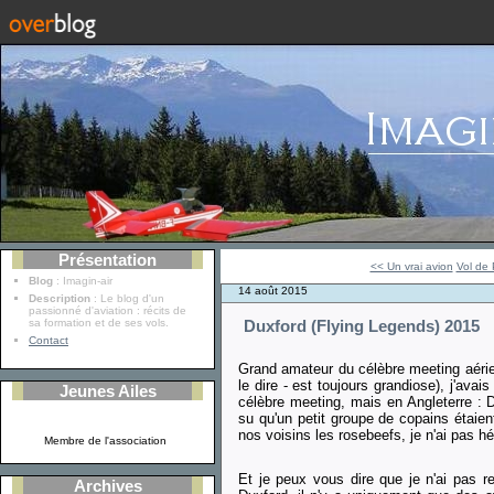
Présentation
<< Un vrai avion
Vol de 
Blog
: Imagin-air
14 août 2015
Description
: Le blog d'un
passionné d'aviation : récits de
sa formation et de ses vols.
Duxford (Flying Legends) 2015
Contact
Grand amateur du célèbre meeting aérien 
le dire - est toujours grandiose), j'ava
Jeunes Ailes
célèbre meeting, mais en Angleterre : D
su qu'un petit groupe de copains étaien
nos voisins les rosebeefs, je n'ai pas hésit
Membre de l'association
Et je peux vous dire que je n'ai pas r
Archives