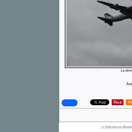
La démo
Aur
Re
<< Petit tour en Mousq