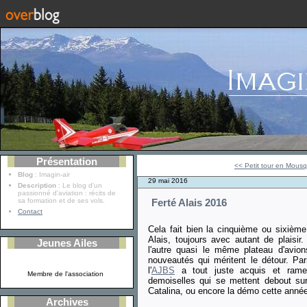
Présentation
<< Petit tour en Mousq
Blog
: Imagin-air
29 mai 2016
Description
: Le blog d'un
passionné d'aviation : récits de
sa formation et de ses vols.
Ferté Alais 2016
Contact
Cela fait bien la cinquième ou sixième
Alais, toujours avec autant de plaisi
Jeunes Ailes
l'autre quasi le même plateau d'avion
nouveautés qui méritent le détour. Pa
l'
AJBS
a tout juste acquis et ram
Membre de l'association
demoiselles qui se mettent debout su
Catalina, ou encore la démo cette année
Archives