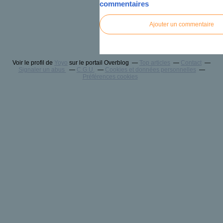
commentaires
Ajouter un commentaire
Voir le profil de
Yoyo
sur le portail Overblog
Top articles
Contact
Signaler un abus
C.G.U.
Cookies et données personnelles
Préférences cookies