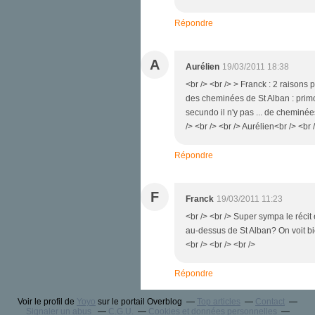
Répondre
A
Aurélien
19/03/2011 18:38
<br /> <br /> > Franck : 2 raisons 
des cheminées de St Alban : primo
secundo il n'y pas ... de cheminées
/> <br /> <br /> Aurélien<br /> <br 
Répondre
F
Franck
19/03/2011 11:23
<br /> <br /> Super sympa le récit 
au-dessus de St Alban? On voit b
<br /> <br /> <br />
Répondre
Voir le profil de
Yoyo
sur le portail Overblog
Top articles
Contact
Signaler un abus
C.G.U.
Cookies et données personnelles