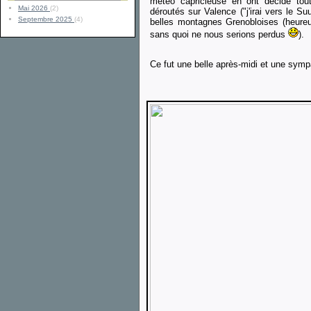
météo capricieuse en ont décidé to
Mai 2026
(2)
déroutés sur Valence ("j'irai vers le Su
Septembre 2025
(4)
belles montagnes Grenobloises (heur
sans quoi ne nous serions perdus
).
Ce fut une belle après-midi et une sym