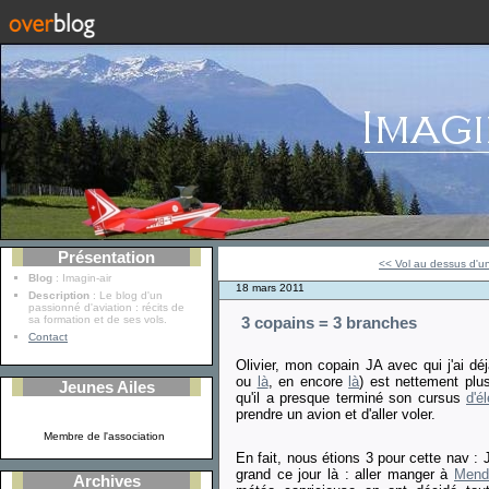
Présentation
<< Vol au dessus d'un
Blog
: Imagin-air
18 mars 2011
Description
: Le blog d'un
passionné d'aviation : récits de
sa formation et de ses vols.
3 copains = 3 branches
Contact
Olivier, mon copain JA avec qui j'ai déj
ou
là
, en encore
là
) est nettement plu
Jeunes Ailes
qu'il a presque terminé son cursus
d'é
prendre un avion et d'aller voler.
Membre de l'association
En fait, nous étions 3 pour cette nav : 
grand ce jour là : aller manger à
Mend
Archives