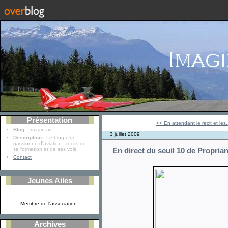
Présentation
<< En attendant le récit et les.
Blog
: Imagin-air
3 juillet 2009
Description
: Le blog d'un
passionné d'aviation : récits de
sa formation et de ses vols.
En direct du seuil 10 de Propria
Contact
Jeunes Ailes
Membre de l'association
Archives