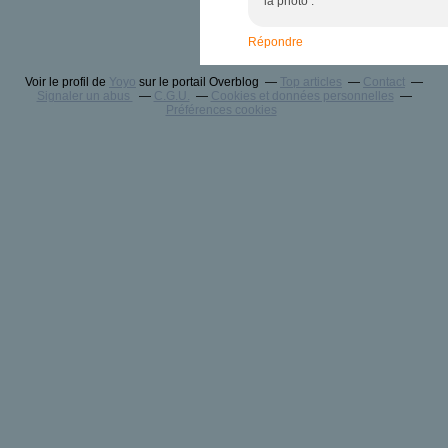
la photo .
Répondre
Voir le profil de
Yoyo
sur le portail Overblog
Top articles
Contact
Signaler un abus
C.G.U.
Cookies et données personnelles
Préférences cookies