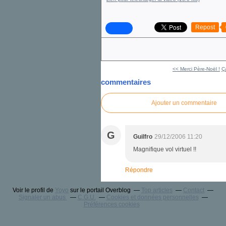
Repost
<< Merci Père-Noël !
Ç
commentaires
Ajouter un commentaire
G
Guilfro
29/12/2006 11:20
Magnifique vol virtuel !!
Répondre
Voir le profil de
Yoyo
sur le portail Overblog
Top articles
Contact
Signaler un abus
C.G.U.
Cookies et données personnelles
Préférences cookies