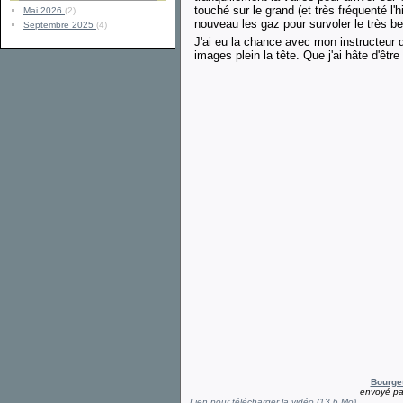
touché sur le grand (et très fréquenté l'
Mai 2026
(2)
nouveau les gaz pour survoler le très b
Septembre 2025
(4)
J'ai eu la chance avec mon instructeur d
images plein la tête. Que j'ai hâte d'êtr
Bourge
envoyé p
Lien pour télécharger la vidéo (13.6 Mo)