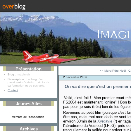
Présentation
<< Merci Père-Noël !
Ç
Blog
: Imagin-air
2 décembre 2006
Description
: Le blog d'un
passionné d'aviation : récits de
sa formation et de ses vols.
On va dire que c'est un premier e
Contact
Voilà, c'est fait ! Mon premier court 
FS2004 est maintenant "online" ! Bon bon
Jeunes Ailes
pas peur, je suis (très) loin de les égale
Revenons au petit film (puisque c'est lu
être pas, mais moi mon dada ce sont l
Membre de l'association
environ 30min de la
Xyrdavie
(r) en taga
l'aérodrome du Versoud (LFLG), près de 
Archives
tranquillement la vallée pour arriver sur