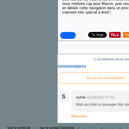
nous mettons cap pour Macon, puis nous
en détails cette navigation dans un proch
vraiment très spécial à bord !
Re
<< Le passager qui en sava
commentaires
Ajouter un commentaire
S
sylvie
01/08/2007 07:51
Mais qui était ce passager très spéc
Répondre
Voir le profil de
Yoyo
sur le portail Overblog
Top articles
Contact