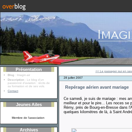
Présentation
<< Le passager qui en sava
Blog
: Imagin-air
28 juillet 2007
Description
: Le blog d'un
passionné d'aviation : récits de
sa formation et de ses vols.
Repérage aérien avant mariage
Contact
Ce samedi, je suis de mariage : mes ami
meilleur et pour le pire... Les noces se 
Jeunes Ailes
Rémy, près de Bourg-en-Bresse dans l'Ai
quelques kilomètres de là, à Saint Andr
Membre de l'association
Archives