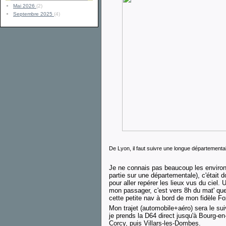
Mai 2026
(2)
Septembre 2025
(4)
De Lyon, il faut suivre une longue département
Je ne connais pas beaucoup les environ
partie sur une départementale), c'était 
pour aller repérer les lieux vus du ciel
mon passager, c'est vers 8h du mat' qu
cette petite nav à bord de mon fidèle Fo
Mon trajet (automobile+aéro) sera le suiv
je prends la D64 direct jusqu'à Bourg-e
Corcy, puis Villars-les-Dombes.