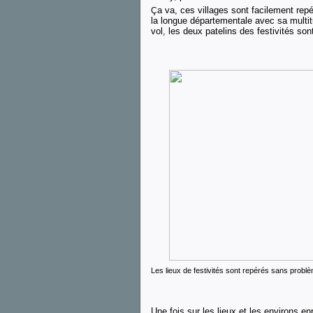
a va, ces villages sont facilement repér
Ç
la longue départementale avec sa multi
vol, les deux patelins des festivités sont
Les lieux de festivités sont repérés sans probl
Une fois sur les lieux et les environs e