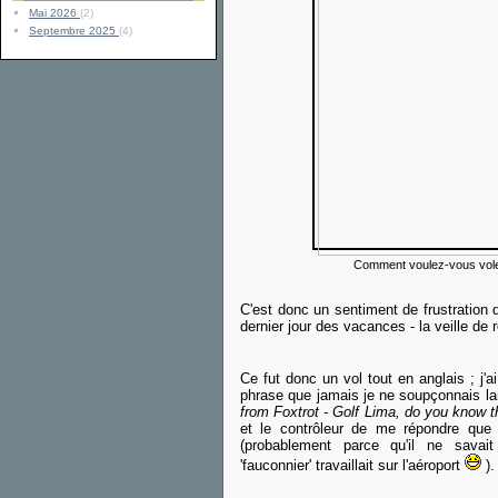
Mai 2026
(2)
Septembre 2025
(4)
Comment voulez-vous voler
C'est donc un sentiment de frustration 
dernier jour des vacances - la veille de r
Ce fut donc un vol tout en anglais ; j'a
phrase que jamais je ne soupçonnais lan
from Foxtrot - Golf Lima, do you know t
et le contrôleur de me répondre que c
(probablement parce qu'il ne sava
'fauconnier' travaillait sur l'aéroport
).