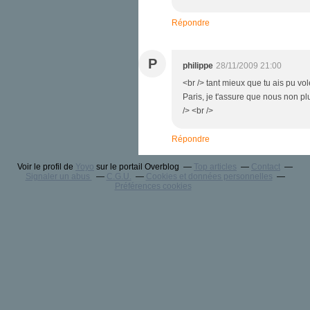
Répondre
P
philippe
28/11/2009 21:00
<br /> tant mieux que tu ais pu vol
Paris, je t'assure que nous non plu
/> <br />
Répondre
Voir le profil de
Yoyo
sur le portail Overblog
Top articles
Contact
Signaler un abus
C.G.U.
Cookies et données personnelles
Préférences cookies