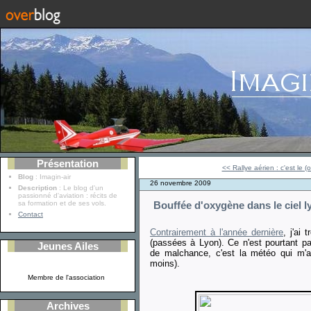
Présentation
<< Rallye aérien : c'est le (o
Blog
: Imagin-air
26 novembre 2009
Description
: Le blog d'un
passionné d'aviation : récits de
sa formation et de ses vols.
Bouffée d'oxygène dans le ciel l
Contact
Contrairement à l'année dernière
, j'ai
(passées à Lyon). Ce n'est pourtant p
Jeunes Ailes
de malchance, c'est la météo qui m'a
moins).
Membre de l'association
Archives