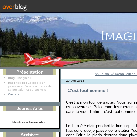
Présentation
<< J'ai trouvé l'avion Jeunes..
Blog
: Imagin-air
20 avril 2012
Description
: Le blog d'un
passionné d'aviation : récits de
sa formation et de ses vols.
C'est tout comme !
Contact
C'est à mon tour de sauter. Nous somme
est ouverte et Polo, mon instructeur 
Jeunes Ailes
dans le vide. Enfin... c'est tout comme.
Membre de l'association
La FI a été clair pendant le briefing : il 
faut donc que je passe de la station "de
Archives
dans l'air : le pieds devront donc pivot