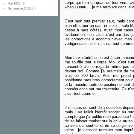
corps qui fera un quart de tour vers l'a
Mai 2026
(2)
whaouuuuuu.....je me retrouve dans le v
Septembre 2025
(4)
C'est mon tout premier saut, mais con
bien effectuer un saut en solo... solo 
cesse à mes côtés). Avec mon casque 
évidemment rien, alors c'est par des g
les corrections à accomplir avec mes
vertigineuse... enfin... c'est tout comme
Mon taux d'adrénaline est à son maximum
me souffle tout le corps. Moi, c'est sur
concentré. Je ne regarde même pas le sol
devant soi. Comme j'ai vraiment du mal
plus de 200 km/h, Polo me prend pa
positionne mes bras correctement pour l
et la moindre faute de positionnement 
conséquence sur ma trajectoire. Ce n'est
c'est tout comme.
2 minutes se sont déjà écoulées depuis
mais il va falloir bientôt songer au re
compte que j'ai oublié mon parachute ! La 
de se laisser tomber sur la grille au so
au vent qui souffle, et de se diriger ve
veine : je viens de terminer mon bap