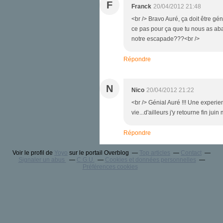
F
Franck
20/04/2012 21:48
<br /> Bravo Auré, ça doit être géni
ce pas pour ça que tu nous as aba
notre escapade???<br />
Répondre
N
Nico
20/04/2012 21:22
<br /> Génial Auré !!! Une experie
vie...d'ailleurs j'y retourne fin jui
Répondre
Voir le profil de
Yoyo
sur le portail Overblog
Top articles
Contact
Signaler un abus
C.G.U.
Cookies et données personnelles
Préférences cookies