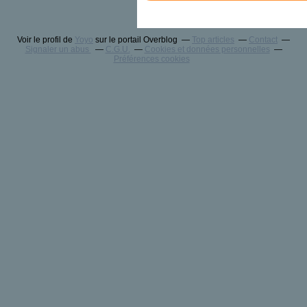
Voir le profil de
Yoyo
sur le portail Overblog
Top articles
Contact
Signaler un abus
C.G.U.
Cookies et données personnelles
Préférences cookies