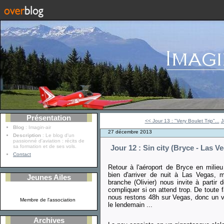
Présentation
<< Jour 13 : "Very Boulet Trip"...
J
Blog
: Imagin-air
27 décembre 2013
Description
: Le blog d'un
passionné d'aviation : récits de
sa formation et de ses vols.
Jour 12 : Sin city (Bryce - Las V
Contact
Retour à l'aéroport de Bryce en milieu 
bien d'arriver de nuit à Las Vegas,
Jeunes Ailes
branche (Olivier) nous invite à partir
compliquer si on attend trop. De toute 
nous restons 48h sur Vegas, donc un vol
Membre de l'association
le lendemain ...
Archives