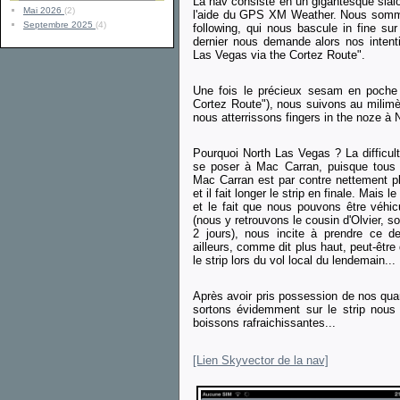
La nav consiste en un gigantesque slal
Mai 2026
(2)
l'aide du GPS XM Weather. Nous somme
Septembre 2025
(4)
following, qui nous bascule in fine su
dernier nous demande alors nos intent
Las Vegas via the Cortez Route".
Une fois le précieux sesam en poche 
Cortez Route"), nous suivons au milimèt
nous atterrissons fingers in the noze à
Pourquoi North Las Vegas ? La difficu
se poser à Mac Carran, puisque tous
Mac Carran est par contre nettement pl
et il fait longer le strip en finale. Mais
et le fait que nous pouvons être véhi
(nous y retrouvons le cousin d'Olvier, s
2 jours), nous incite à prendre ce der
ailleurs, comme dit plus haut, peut-êtr
le strip lors du vol local du lendemain...
Après avoir pris possession de nos quar
sortons évidemment sur le strip nous 
boissons rafraichissantes...
[Lien Skyvector de la nav]