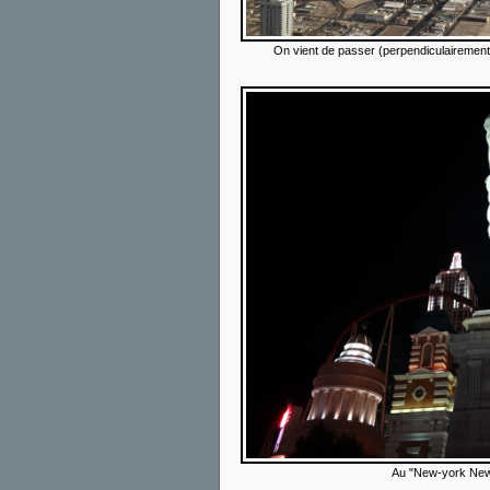
On vient de passer (perpendiculairement)
Au "New-york New-