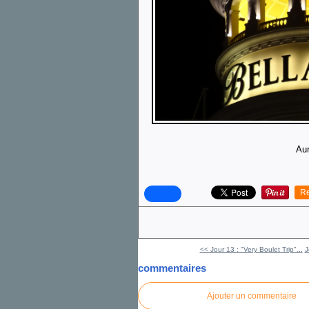
Aur
Re
<< Jour 13 : "Very Boulet Trip"...
J
commentaires
Ajouter un commentaire