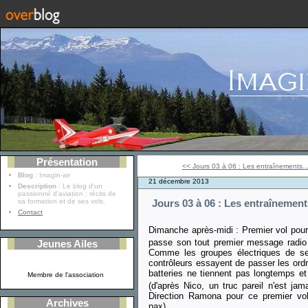
Présentation
<< Jours 03 à 06 : Les entraînements..
Blog
: Imagin-air
21 décembre 2013
Description
: Le blog d'un
passionné d'aviation : récits de
sa formation et de ses vols.
Jours 03 à 06 : Les entraînement
Contact
Dimanche après-midi : Premier vol pou
passe son tout premier message radio i
Jeunes Ailes
Comme les groupes électriques de se
contrôleurs essayent de passer les ordre
batteries ne tiennent pas longtemps et
Membre de l'association
(d'après Nico, un truc pareil n'est jama
Direction Ramona pour ce premier vol
Archives
pax).