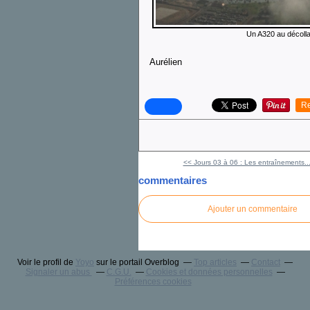
Un A320 au décolla
Aurélien
Re
<< Jours 03 à 06 : Les entraînements..
commentaires
Ajouter un commentaire
Voir le profil de
Yoyo
sur le portail Overblog
Top articles
Contact
Signaler un abus
C.G.U.
Cookies et données personnelles
Préférences cookies