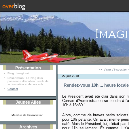
Présentation
<< Visite d'inspection
Blog
: Imagin-air
22 juin 2010
Description
: Le blog d'un
passionné d'aviation : récits de
sa formation et de ses vols.
Rendez-vous 10h ... heure locale
Contact
Le Président avait été clair dans son m
Conseil d'Administration se tiendra à 
Jeunes Ailes
10h à 16h30."
Alors, comme de braves petits soldats
Membre de l'association
pour 10h pétante. On avait même pensé
café. Mais le Président, lui, n'était pas l
Archives
pour 11h seulement. Et comme il s'ag