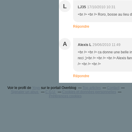
L
LJ35
17/10/2010 10:31
<br /> <br /> Roro, bosse au lieu de
Répondre
A
Alexis L
29/06/2010 11:49
<br /> <br /> ca donne une belle im
reci ;)<br /> <br /> <br /> Alexis f
/> <br /> <br />
Répondre
Voir le profil de
Yoyo
sur le portail Overblog
Top articles
Contact
Signaler un abus
C.G.U.
Cookies et données personnelles
Préférences cookies