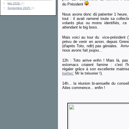
Mai 2026
(2)
du Président
.
Septembre 2025
(4)
Nous avons donc dû patienter 1 heure
tout : il avait ramené toute sa collec
volants plus ou moins identifiés, ce
attendant le big boss.
Mais voici au tour du vice-président (T
prévu de venir en avion, depuis Greno
(d'après Toto, ndlr) pas géniales. Arri
nous avons fait joujou...
12h : Toto arrive enfin ! Mais là, pa
estomacs criaient famine : c'est l
régaler grâce à son excellente maitris
barbec'
Mr le trésorier !).
14h... la réunion bi-annuelle du consei
Ailes commence... enfin !