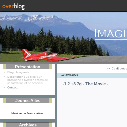
Présentation
<< Ça déborde
Blog
: Imagin-air
10 avril 2008
Description
: Le blog d'un
passionné d'aviation : récits de
sa formation et de ses vols.
-1.2 +3.7g - The Movie -
Contact
Jeunes Ailes
Membre de l'association
Archives