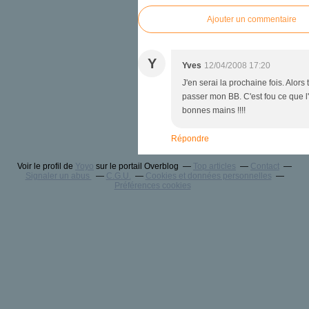
Ajouter un commentaire
Y
Yves
12/04/2008 17:20
J'en serai la prochaine fois. Alors
passer mon BB. C'est fou ce que l
bonnes mains !!!!
Répondre
Voir le profil de
Yoyo
sur le portail Overblog
Top articles
Contact
Signaler un abus
C.G.U.
Cookies et données personnelles
Préférences cookies