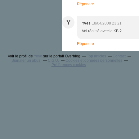
Répondre
Y
Yves
18/04/2008 23:21
Vol réalisé avec le KB ?
Répondre
Voir le profil de
Yoyo
sur le portail Overblog
Top articles
Contact
Signaler un abus
C.G.U.
Cookies et données personnelles
Préférences cookies