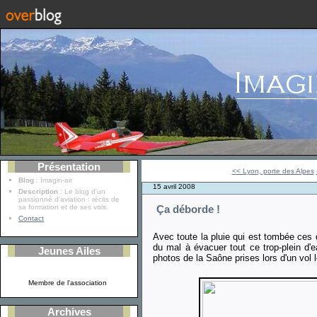
Présentation
<< Lyon, porte des Alpes
Blog
: Imagin-air
15 avril 2008
Description
: Le blog d'un
passionné d'aviation : récits de
sa formation et de ses vols.
Ça déborde !
Contact
Avec toute la pluie qui est tombée ces 
du mal à évacuer tout ce trop-plein d
Jeunes Ailes
photos de la Saône prises lors d'un vol 
Membre de l'association
Archives