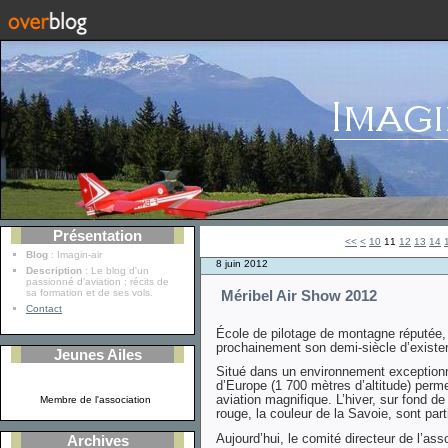
Présentation
<<
<
10
11
12
13
14
Blog
: Imagin-air
8 juin 2012
Description
: Le blog d'un
passionné d'aviation : récits de
sa formation et de ses vols.
Méribel Air Show 2012
Contact
École de pilotage de montagne réputée, l
prochainement son demi-siècle d’existe
Jeunes Ailes
Situé dans un environnement exceptionnel
d’Europe (1 700 mètres d’altitude) perme
aviation magnifique. L’hiver, sur fond d
Membre de l'association
rouge, la couleur de la Savoie, sont pa
Aujourd’hui, le comité directeur de l’as
Archives