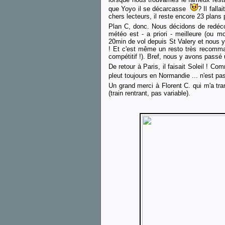
que Yoyo il se décarcasse
? Il fall
chers lecteurs, il reste encore 23 plans p
Plan C, donc. Nous décidons de redécol
météo est - a priori - meilleure (ou m
20min de vol depuis St Valery et nous y
! Et c'est même un resto très recommand
compétitif !). Bref, nous y avons passé
De retour à Paris, il faisait Soleil ! Co
pleut toujours en Normandie ... n'est p
Un grand merci à Florent C. qui m'a t
(train rentrant, pas variable).