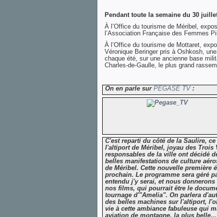
Pendant toute la semaine du 30 juill
À l’Office du tourisme de Méribel, expo
l’Association Française des Femmes Pi
À l’Office du tourisme de Mottaret, expo
Véronique Beringer pris à Oshkosh, une 
chaque été, sur une ancienne base mili
Charles-de-Gaulle, le plus grand rasse
On en parle sur
PEGASE TV
:
C'est reparti du côté de la Saulire, 
l'altiport de Méribel, joyau des Trois 
responsables de la ville ont décidé d
belles manifestations de culture aéro
de Méribel. Cette nouvelle première éd
prochain. Le programme sera géré pa
entendu j'y serai, et nous donnerons
nos films, qui pourrait être le docum
tournage d'"Amelia". On parlera d'aut
des belles machines sur l'altiport, l'
vie à cette ambiance fabuleuse qui m
aviation de montagne, la plus belle.