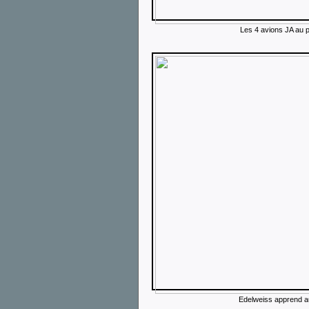
Les 4 avions JA au po
Edelweiss apprend a