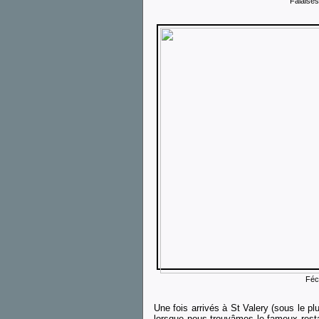
Falaises 
Féc
Une fois arrivés à St Valery (sous le pl
lorsque nous trouvâmes le fameux restau