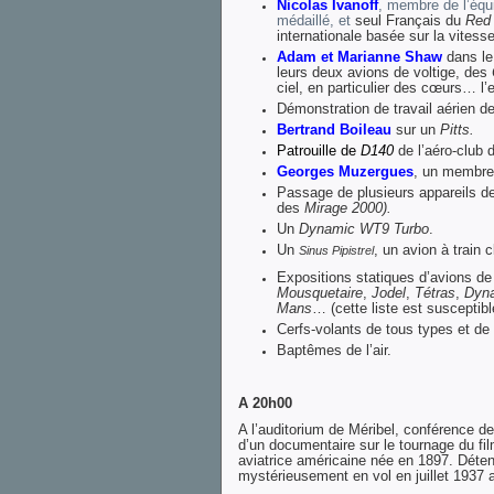
Nicolas Ivanoff
, membre de l’équi
médaillé, et
seul Français du
Red 
internationale basée sur la vitesse
Adam et Marianne Shaw
dans l
leurs deux avions de voltige, des
ciel, en particulier des cœurs… l
Démonstration de travail aérien de
Bertrand Boileau
sur un
Pitts.
Patrouille de
D140
de l’aéro-club 
Georges Muzergues
, un membre 
Passage de plusieurs appareils de
des
Mirage 2000).
Un
Dynamic WT9 Turbo
.
Un
, un avion à train 
Sinus Pipistrel
Expositions statiques d’avions de 
Mousquetaire
,
Jodel
,
Tétras
,
Dyn
Mans
… (cette liste est suscepti
Cerfs-volants de tous types et de 
Baptêmes de l’air.
A 20h00
A l’auditorium de Méribel, conférence d
d’un documentaire sur le tournage du fi
aviatrice américaine née en 1897. Déten
mystérieusement en vol en juillet 1937 