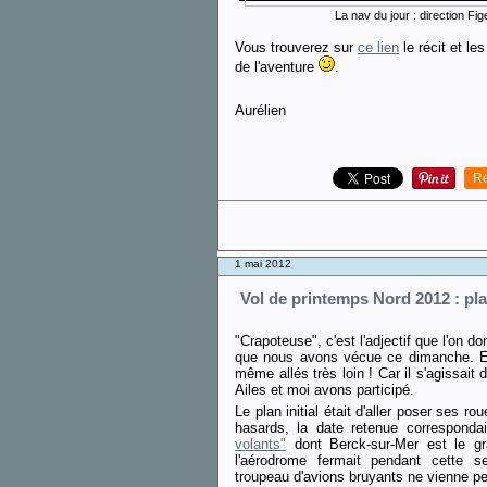
La nav du jour : direction F
Vous trouverez sur
ce lien
le récit et le
de l'aventure
.
Aurélien
Re
1 mai 2012
Vol de printemps Nord 2012 : pla
"Crapoteuse", c'est l'adjectif que l'on d
que nous avons vécue ce dimanche. E
même allés très loin ! Car il s'agissai
Ailes et moi avons participé.
Le plan initial était d'aller poser ses r
hasards, la date retenue corresponda
volants"
dont Berck-sur-Mer est le gr
l'aérodrome fermait pendant cette s
troupeau d'avions bruyants ne vienne pe